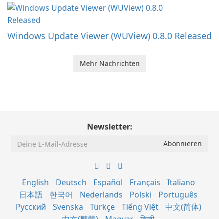
Windows Update Viewer (WUView) 0.8.0 Released
Mehr Nachrichten
Newsletter:
English
Deutsch
Español
Français
Italiano
日本語
한국어
Nederlands
Polski
Português
Русский
Svenska
Türkçe
Tiếng Việt
中文(简体)