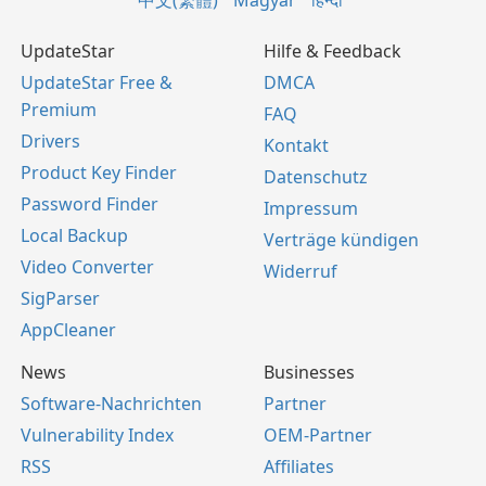
中文(繁體)
Magyar
हिन्दी
UpdateStar
Hilfe & Feedback
UpdateStar Free &
DMCA
Premium
FAQ
Drivers
Kontakt
Product Key Finder
Datenschutz
Password Finder
Impressum
Local Backup
Verträge kündigen
Video Converter
Widerruf
SigParser
AppCleaner
News
Businesses
Software-Nachrichten
Partner
Vulnerability Index
OEM-Partner
RSS
Affiliates