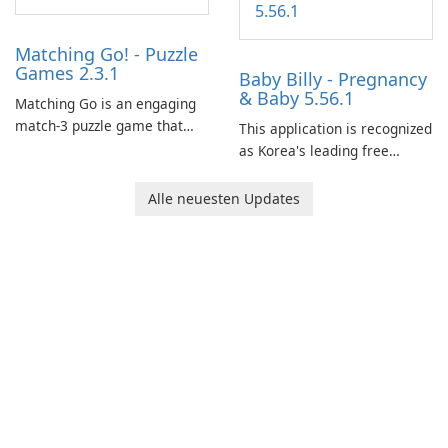
Matching Go! - Puzzle
Games 2.3.1
Baby Billy - Pregnancy
& Baby 5.56.1
Matching Go is an engaging
match-3 puzzle game that
This application is recognized
invites players to join Chloe
as Korea's leading free
and her charming corgi,
platform for pregnancy and
Ollie, on an adventurous
baby tracking, offering
Alle neuesten Updates
journey across diverse
essential healthcare tips and
landscapes.
doctor-approved articles.