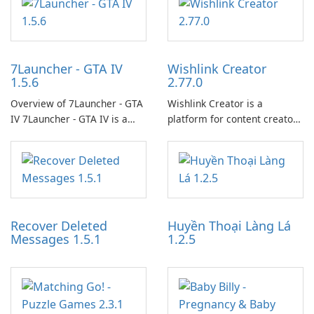
7Launcher - GTA IV
Wishlink Creator
1.5.6
2.77.0
Overview of 7Launcher - GTA
Wishlink Creator is a
IV 7Launcher - GTA IV is a
platform for content creators
specialized software
designed to monetize their
application designed to
work through built-in brand
optimize the gaming
partnerships and integrated
experience for Grand Theft
tools for content distribution
Auto IV.
and audience engagement.
Recover Deleted
Huyền Thoại Làng Lá
Messages 1.5.1
1.2.5